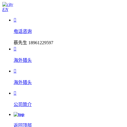
EN

电话咨询
蔡先生 18961229597

海外猎头

海外猎头

公司简介
返回顶部