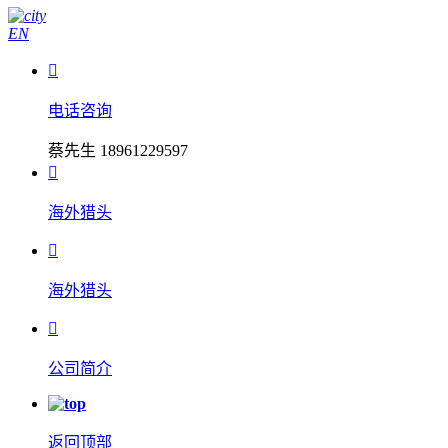
EN

电话咨询
蔡先生 18961229597

海外猎头

海外猎头

公司简介
返回顶部