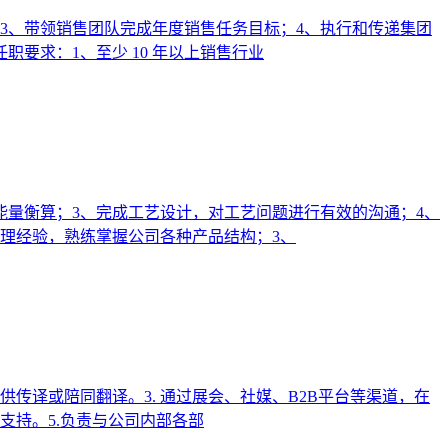
3、带领销售团队完成年度销售任务目标；4、执行和传递集团
要求：1、至少 10 年以上销售行业
、能量衡算；3、完成工艺设计，对工艺问题进行有效的沟通；4、
管理经验，熟练掌握公司各种产品结构；3、
供传译或陪同翻译。3. 通过展会、社媒、B2B平台等渠道，在
支持。5.负责与公司内部各部