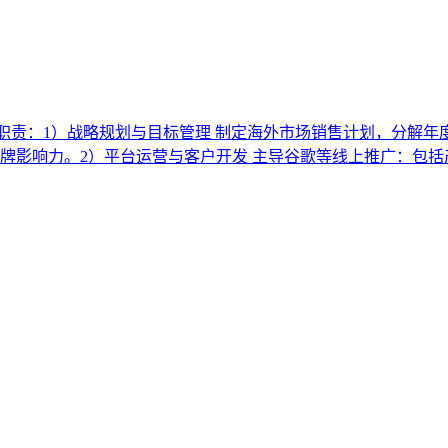
岗位职责：1）战略规划与目标管理 制定海外市场销售计划，分解
响力。2）平台运营与客户开发 主导谷歌等线上推广：包括产品上架