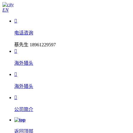
EN

电话咨询
蔡先生 18961229597

海外猎头

海外猎头

公司简介
返回顶部