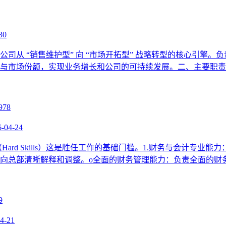
30
司从 “销售维护型” 向 “市场开拓型” 战略转型的核心引擎
与市场份额，实现业务增长和公司的可持续发展。二、主要职责
6-04-24
rd Skills）这是胜任工作的基础门槛。1.财务与会计专业能力
，能向总部清晰解释和调整。o全面的财务管理能力：负责全面的
4-21