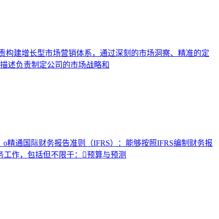
。负责构建增长型市场营销体系，通过深刻的市场洞察、精准的定
描述负责制定公司的市场战略和
：o精通国际财务报告准则（IFRS）：能够按照IFRS编制财务报
财务工作，包括但不限于：预算与预测