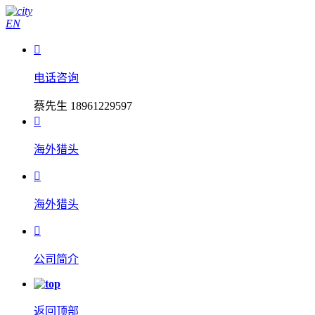
EN

电话咨询
蔡先生 18961229597

海外猎头

海外猎头

公司简介
返回顶部