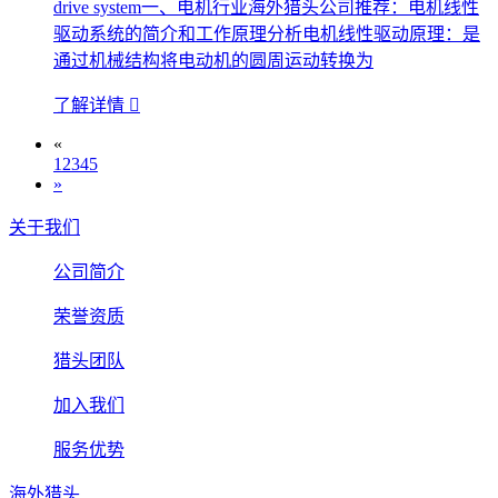
drive system一、电机行业海外猎头公司推荐：电机线性
驱动系统的简介和工作原理分析电机线性驱动原理：是
通过机械结构将电动机的圆周运动转换为
了解详情

«
1
2
3
4
5
»
关于我们
公司简介
荣誉资质
猎头团队
加入我们
服务优势
海外猎头