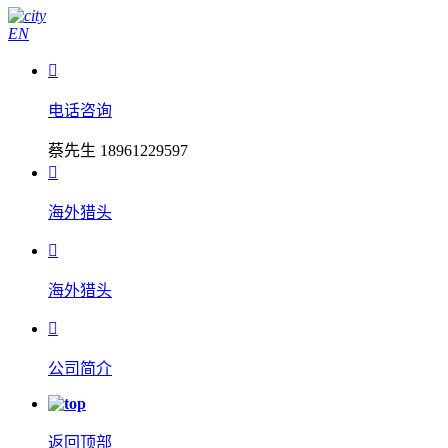
EN

电话咨询
蔡先生 18961229597

海外猎头

海外猎头

公司简介
返回顶部