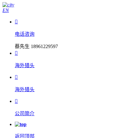
EN

电话咨询
蔡先生 18961229597

海外猎头

海外猎头

公司简介
返回顶部