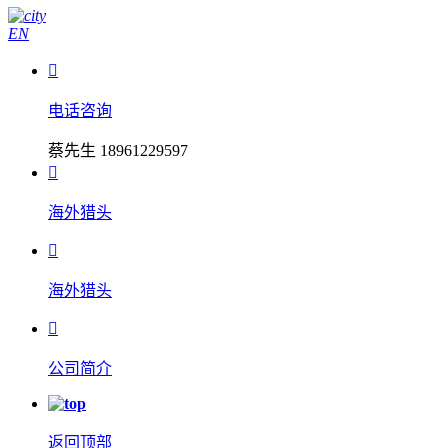
EN

电话咨询
蔡先生 18961229597

海外猎头

海外猎头

公司简介
返回顶部