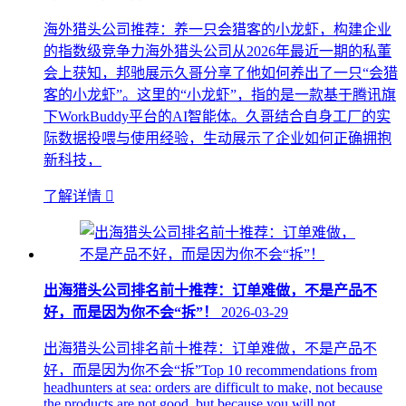
海外猎头公司推荐：养一只会猎客的小龙虾，构建企业
的指数级竞争力海外猎头公司从2026年最近一期的私董
会上获知，邦驰展示久哥分享了他如何养出了一只“会猎
客的小龙虾”。这里的“小龙虾”，指的是一款基于腾讯旗
下WorkBuddy平台的AI智能体。久哥结合自身工厂的实
际数据投喂与使用经验，生动展示了企业如何正确拥抱
新科技，
了解详情

出海猎头公司排名前十推荐：订单难做，不是产品不
好，而是因为你不会“拆”！
2026-03-29
出海猎头公司排名前十推荐：订单难做，不是产品不
好，而是因为你不会“拆”Top 10 recommendations from
headhunters at sea: orders are difficult to make, not because
the products are not good, but because you will not