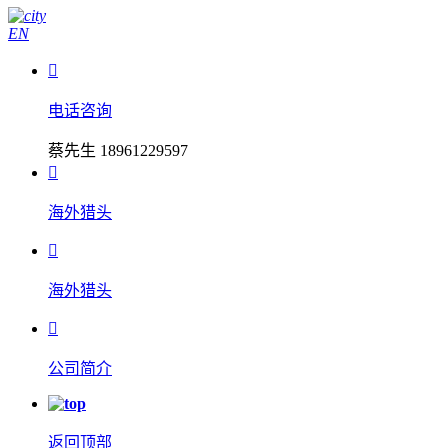
EN

电话咨询
蔡先生 18961229597

海外猎头

海外猎头

公司简介
返回顶部