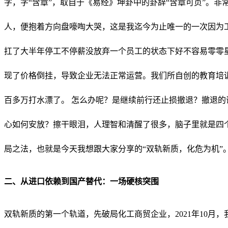
字，字“含章”，取自于《易经》坤卦中的卦辞“含章可贞”。
人，便抱着方向盘嚎啕大哭，这是我迄今为止唯一的一次因为
扛了大半年停工不停薪没放弃一个员工的状态下好不容易零零
现了价格倒挂，导致企业无法正常运营。我们所自创的教育培训
百多万打水漂了。 怎么办呢？是继续前行还止损撤退？撤退
心如何安放？擦干眼泪，人理智和清醒了很多，脑子里就是四个
局之法，也就是今天我想跟大家分享的“双轨新质，化危为机
二、从进口依赖到国产替代：一场硬核突围
双轨新质的第一个轨道，先破局化工商贸企业，2021年10