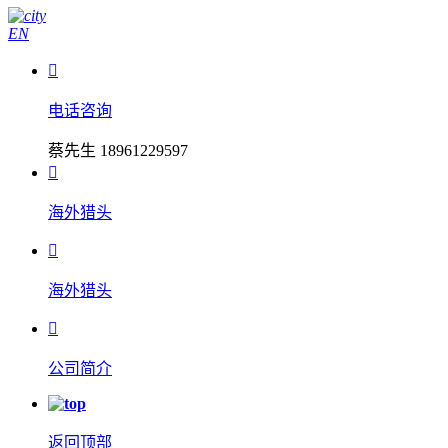
EN

电话咨询
蔡先生 18961229597

海外猎头

海外猎头

公司简介
返回顶部