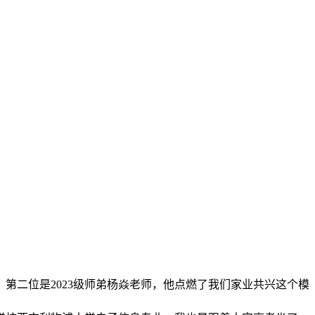
第二位是2023级师弟杨焱老师，他点燃了我们家业共兴这个模