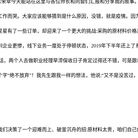
非常荣幸今天能站在这里与各位师长和同窗们汇报和分享我的故事。
工作而哭。大家应该能够猜到是什么原因，没错，就是疫情。因
星星有了一些订单，却迎来了一个更大的挑战:采购的原材料价格
企业更惨，线下业务一度处于停顿状态，2019年下半年还上
的话，两个人去做职业经理旱涝保收日子肯定过得还不错，可是跟
字“绝不放弃”！我先生跟我一样的想法，他说:“又不是没苦过
”。
月，我们决策了一个迎难而上、破釜沉舟的招:原材料太贵，咱们自