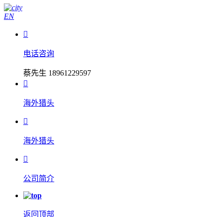
EN

电话咨询
蔡先生 18961229597

海外猎头

海外猎头

公司简介
返回顶部