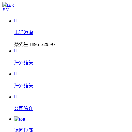
EN

电话咨询
蔡先生 18961229597

海外猎头

海外猎头

公司简介
返回顶部