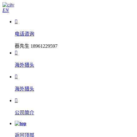
EN

电话咨询
蔡先生 18961229597

海外猎头

海外猎头

公司简介
返回顶部