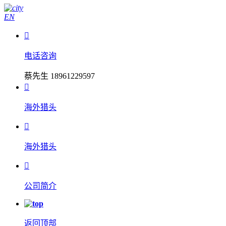
EN

电话咨询
蔡先生 18961229597

海外猎头

海外猎头

公司简介
返回顶部