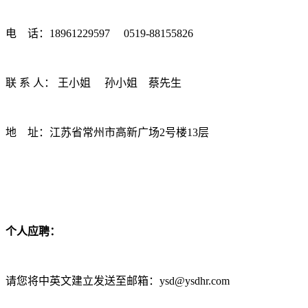
电 话：18961229597 0519-88155826
联 系 人： 王小姐 孙小姐 蔡先生
地 址：江苏省常州市高新广场2号楼13层
个人应聘：
请您将中英文建立发送至邮箱：ysd@ysdhr.com