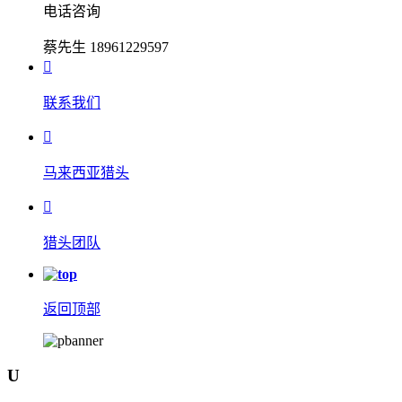
电话咨询
蔡先生 18961229597

联系我们

马来西亚猎头

猎头团队
返回顶部
U