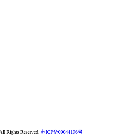
ights Reserved.
苏ICP备09044196号