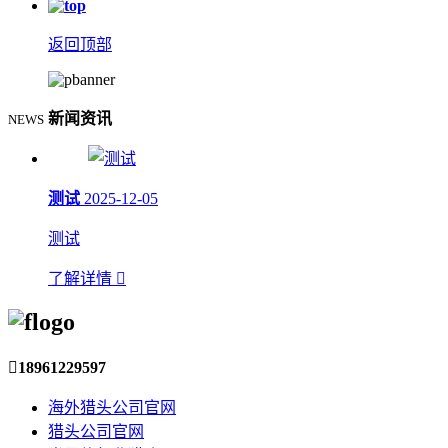
返回顶部
新闻资讯
NEWS
测试
2025-12-05
测试
了解详情


18961229597
海外猎头公司官网
猎头公司官网