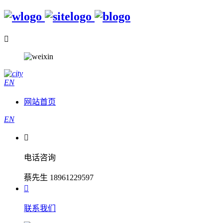

EN
网站首页
EN

电话咨询
蔡先生 18961229597

联系我们